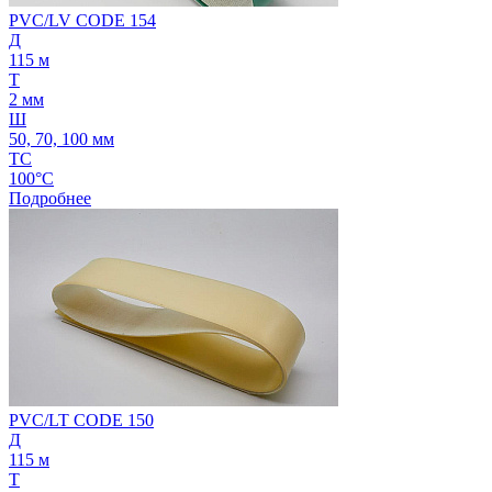
PVC/LV CODE 154
Д
115 м
Т
2 мм
Ш
50, 70, 100 мм
ТС
100°C
Подробнее
PVC/LT CODE 150
Д
115 м
Т