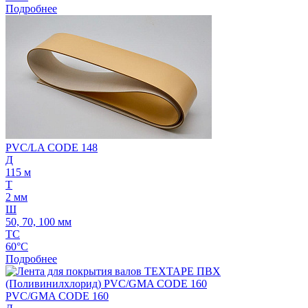
Подробнее
PVC/LA CODE 148
Д
115 м
Т
2 мм
Ш
50, 70, 100 мм
ТС
60°C
Подробнее
PVC/GMA CODE 160