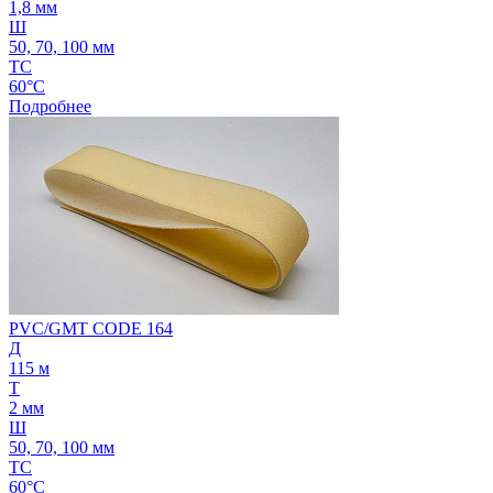
1,8 мм
Ш
50, 70, 100 мм
ТС
60°C
Подробнее
PVC/GMT CODE 164
Д
115 м
Т
2 мм
Ш
50, 70, 100 мм
ТС
60°C