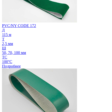
PVC/NY CODE 172
Д
115 м
Т
2,5 мм
Ш
50, 70, 100 мм
ТС
100°C
Подробнее