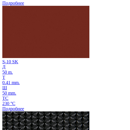
Подробнее
S-10 SK
Д
50 m.
Т
0.41 mm.
Ш
50 mm.
ТС
230 °C
Подробнее