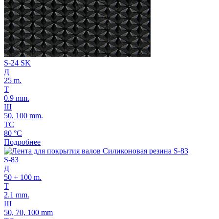
S-24 SK
Д
25 m.
Т
0.9 mm.
Ш
50, 100 mm.
ТС
80 °C
Подробнее
S-83
Д
50 + 100 m.
Т
2.1 mm.
Ш
50, 70, 100 mm