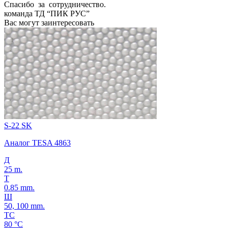
Спасибо за сотрудничество.
команда ТД “ПИК РУС”
Вас могут заинтересовать
S-22 SK
Аналог TESA 4863
Д
25 m.
Т
0.85 mm.
Ш
50, 100 mm.
ТС
80 °C