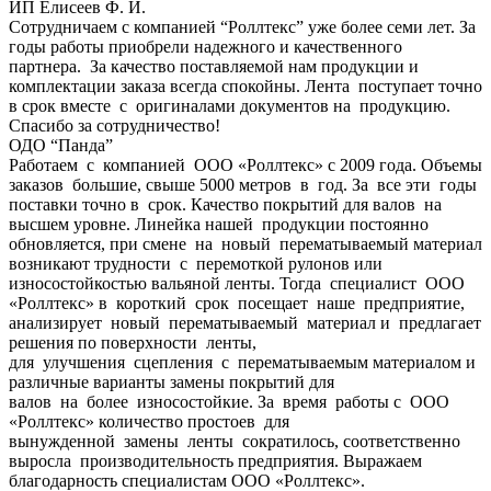
ИП Елисеев Ф. И.
Сотрудничаем с компанией “Роллтекс” уже более семи лет. За
годы работы приобрели надежного и качественного
партнера. За качество поставляемой нам продукции и
комплектации заказа всегда спокойны. Лента поступает точно
в срок вместе с оригиналами документов на продукцию.
Спасибо за сотрудничество!
ОДО “Панда”
Работаем с компанией ООО «Роллтекс» с 2009 года. Объемы
заказов большие, свыше 5000 метров в год. За все эти годы
поставки точно в срок. Качество покрытий для валов на
высшем уровне. Линейка нашей продукции постоянно
обновляется, при смене на новый перематываемый материал
возникают трудности с перемоткой рулонов или
износостойкостью вальяной ленты. Тогда специалист ООО
«Роллтекс» в короткий срок посещает наше предприятие,
анализирует новый перематываемый материал и предлагает
решения по поверхности ленты,
для улучшения сцепления с перематываемым материалом и
различные варианты замены покрытий для
валов на более износостойкие. За время работы с ООО
«Роллтекс» количество простоев для
вынужденной замены ленты сократилось, соответственно
выросла производительность предприятия. Выражаем
благодарность специалистам ООО «Роллтекс».