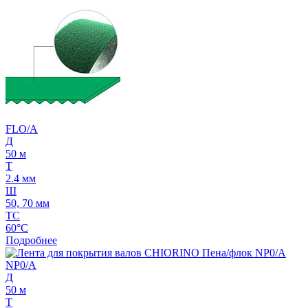
FLO/A
Д
50 м
Т
2.4 мм
Ш
50, 70 мм
ТС
60°C
Подробнее
NP0/A
Д
50 м
Т