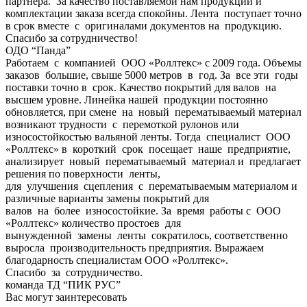
партнера. За качество поставляемой нам продукции и
комплектации заказа всегда спокойны. Лента поступает точно
в срок вместе с оригиналами документов на продукцию.
Спасибо за сотрудничество!
ОДО “Панда”
Работаем с компанией ООО «Роллтекс» с 2009 года. Объемы
заказов большие, свыше 5000 метров в год. За все эти годы
поставки точно в срок. Качество покрытий для валов на
высшем уровне. Линейка нашей продукции постоянно
обновляется, при смене на новый перематываемый материал
возникают трудности с перемоткой рулонов или
износостойкостью вальяной ленты. Тогда специалист ООО
«Роллтекс» в короткий срок посещает наше предприятие,
анализирует новый перематываемый материал и предлагает
решения по поверхности ленты,
для улучшения сцепления с перематываемым материалом и
различные варианты замены покрытий для
валов на более износостойкие. За время работы с ООО
«Роллтекс» количество простоев для
вынужденной замены ленты сократилось, соответственно
выросла производительность предприятия. Выражаем
благодарность специалистам ООО «Роллтекс».
Спасибо за сотрудничество.
команда ТД “ПИК РУС”
Вас могут заинтересовать